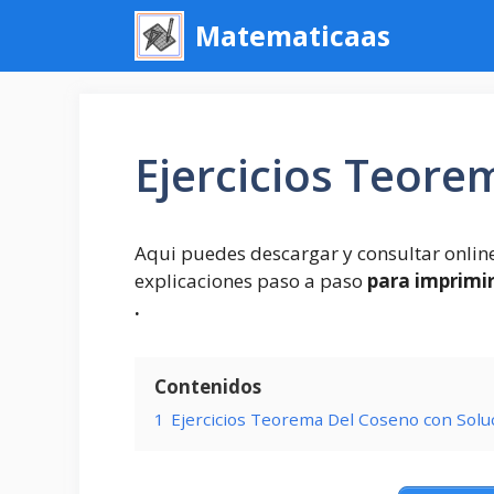
Saltar
Matematicaas
al
contenido
Ejercicios Teore
Aqui puedes descargar y consultar onlin
explicaciones paso a paso
para imprimi
.
Contenidos
1
Ejercicios Teorema Del Coseno con Solu